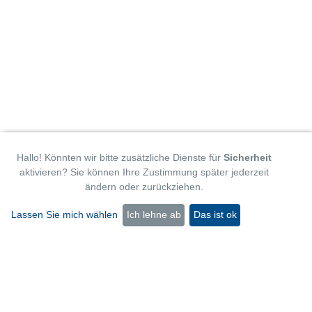
Hallo! Könnten wir bitte zusätzliche Dienste für
Sicherheit
mK-Cooler - Millikelvin Kryokühler
aktivieren? Sie können Ihre Zustimmung später jederzeit
ändern oder zurückziehen.
c/o TransMIT GmbH
Kerkrader Straße 3
Lassen Sie mich wählen
Ich lehne ab
Das ist ok
35394 Gießen
Telefon: +49 (6 41) 94 36 4 - 0
E-Mail:
kooperationen@transmit.de
Sprache auswählen